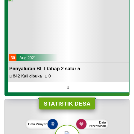
30
Aug 2021
Penyaluran BLT tahap 2 salur 5
842 Kali dibuka
0
STATISTIK DESA
Data
Data
Wilayah
Perkawinan