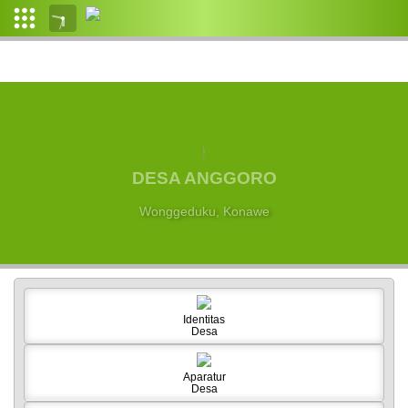
Login
Admin
Layanan
Mandiri
DESA ANGGORO
Profil
Desa
Wonggeduku, Konawe
Pemerintahan
Desa
Data
Desa
Identitas
Desa
Regulasi
Aparatur
Desa
PETA